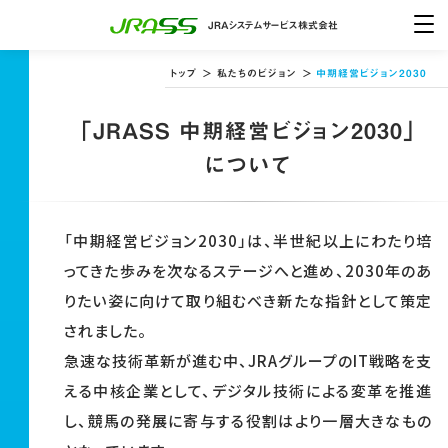
JRAシステムサービス株式会社
トップ
＞
私たちのビジョン
＞
中期経営ビジョン2030
中
「JRASS 中期経営ビジョン2030」
企業情報
期
について
経
営
私たちのビジョン
ビ
「中期経営ビジョン2030」は、半世紀以上にわたり培
ジ
ってきた歩みを次なるステージへと進め、2030年のあ
事業紹介
ョ
りたい姿に向けて取り組むべき新たな指針として策定
ン
されました。
2030
急速な技術革新が進む中、JRAグループのIT戦略を支
採用情報
える中核企業として、デジタル技術による変革を推進
し、競馬の発展に寄与する役割はより一層大きなもの
お問い合わせ